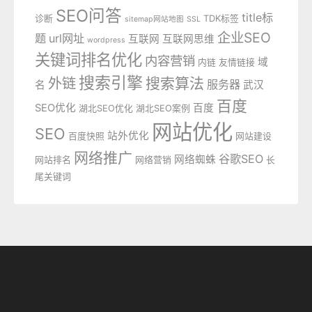
SEO问答
title标
诊断
TDK标签
sitemap网站地图
SSL
企业SEO
题
url网址
互联网
互联网思维
wordpress
关键词排名优化
内容营销
域
内链
友情链接
搜索引擎
外链
搜索算法
服务器
名
武汉
百度
SEO优化
百度
湖北SEO优化
湖北SEO案例
网站优化
SEO
站外优化
百度快照
网站建设
网络推广
谷歌SEO
网络蜘蛛
网站排名
网络营销
长
尾关键词