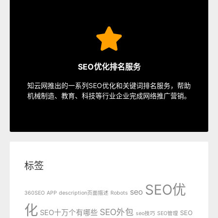
SEO服务
速排名等多种服务，从容应对各种优化需求。
SEO优化排名服务
指定关键词优化、整站优化、SEO套餐、包年优化、快
知云网推出的一系列SEO优化和关键词排名服务，帮助
SEO服务中心
机械制造、教育、科技等行业企业完成网络推广营销。
标签
SEO优
seo
360SEO
APP
description页面描述
Robots
化
SEO外包
SEO十万个有哪些
SEO
seo技巧
SEO管理