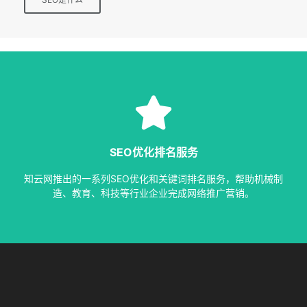
SEO服务
等多种服务，从容应对各种优化需求。
SEO优化排名服务
指定关键词优化、整站优化、SEO套餐、包年优化、快速排名
知云网推出的一系列SEO优化和关键词排名服务，帮助机械制
SEO服务中心
造、教育、科技等行业企业完成网络推广营销。