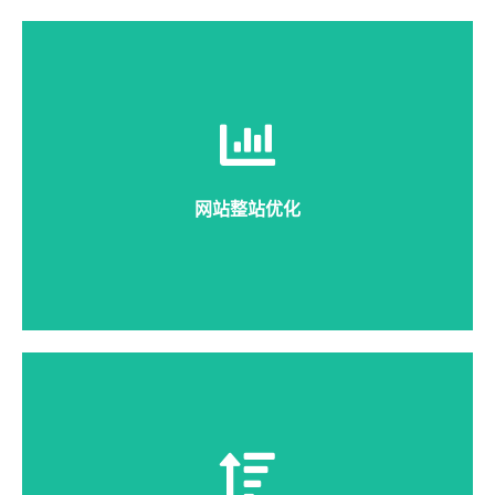
整站优化是对成都企业官网整体优化，能实现大量收
录，拓展企业网站众多关键词首页排名，同时提升网站
权重，加强品牌影响力。
网站整站优化
详细说明
包年网站优化是全年持续的成都SEO优化，用户只需要
提供关键词，我们将365天持续优化工作实现全年稳定