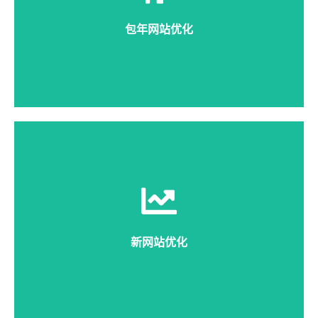
排名，更省心，费用低。
包年网站优化
详细说明
新网站优化适合新上线成都站点，需要开始推广产品关
键词，用新站优化实现快速收录，2-30天迅速将目标
关键词排名到搜索引擎首页。
新网站优化
详细说明