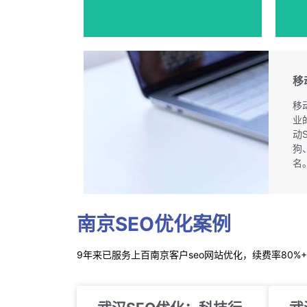
移
移
业
动
狗
名
南京SEO优化案例
9年来已服务上百南京客户seo网站优化，续费率
80%