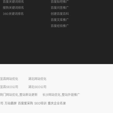
百度关键词排名
百度贴吧推广
搜狗关键词排名
百度问答推广
360关键词排名
创建百度百科
百度文库推广
百度经验推广
宜昌网站优化
湖北网站优化
宜昌SEO公司
湖北SEO公司
荆门网站优化_整站新站更新
长沙网站优化_整站外链推广​
公司
万站霸屏
百度爱采购
SEO培训
重庆企业名录