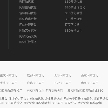
新网站优化
SEO外链代发
网站整站优化
SEO关键词优化
包年网站优化
SEO优化套餐
网站内容更新
SEO综合查询
网站外链建设
百度下拉框
网站文章代写
SEO移动优化
网站友链交换
网站托管服务
重庆网站优化
成都网站优化
长沙网站优化
南京网站优化
重庆SEO公司
成都SEO公司
长沙SEO公司
南京SEO公司
化_新站整站推广​
黄石网站优化_整站更新托管​
襄阳网站优化_整站企业SEO​
站建设
深圳短信平台
广州seo优化
企业建站仿站
网站分类目录
seo外包
邯郸网络
培训
SEO网站优化
网站优化
笔记本定制
SEO公司
源码论坛
整站优化
网络营销