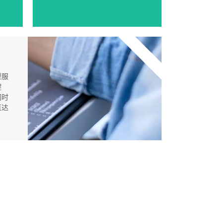
推荐
型服
键
同时
直达