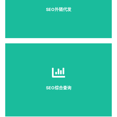
SEO外链代发
详细说明
一些企业并非需要高额的SEO排名，只要了解自己网站
和行业的具体推广信息，就能完成优化排名，知云网提
供全面系统的高级SEO综合查询。
SEO综合查询
详细说明