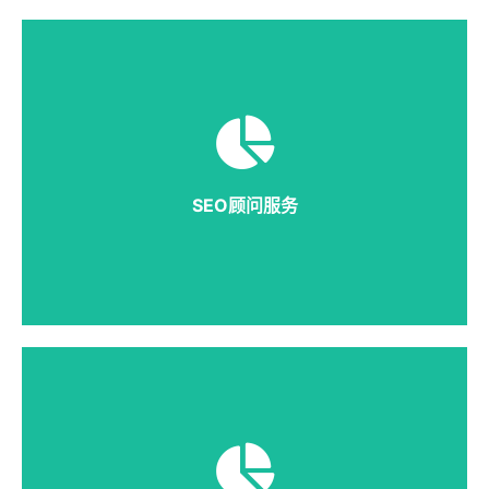
提供一种SEO优化具体工作的顾问式服务，包含指导宜
昌企业开展行业分析、网站诊断、网站微调、关键词研
究、流量导入、数据监控等工作。​
SEO顾问服务
详细说明
宜昌企业把所有的SEO优化工作内容整站外包给我们，
包含行业分析、网站诊断、网站微调、关键词研究、流