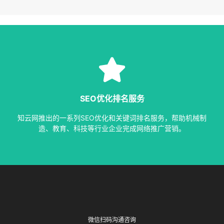
SEO服务
等多种服务，从容应对各种优化需求。
SEO优化排名服务
指定关键词优化、整站优化、SEO套餐、包年优化、快速排名
知云网推出的一系列SEO优化和关键词排名服务，帮助机械制
SEO服务中心
造、教育、科技等行业企业完成网络推广营销。
微信扫码沟通咨询