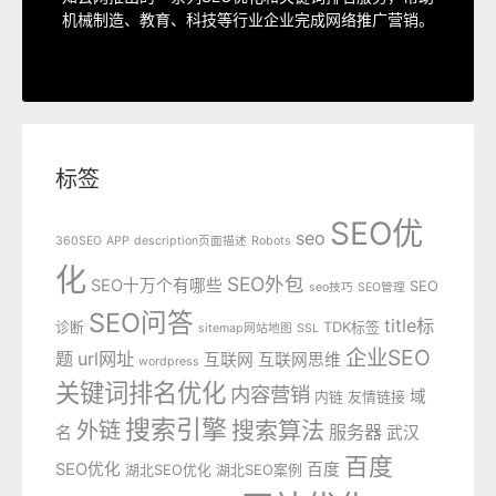
SEO服务中心
机械制造、教育、科技等行业企业完成网络推广营销。
标签
SEO优
seo
360SEO
APP
description页面描述
Robots
化
SEO外包
SEO十万个有哪些
SEO
seo技巧
SEO管理
SEO问答
title标
诊断
TDK标签
sitemap网站地图
SSL
企业SEO
题
url网址
互联网
互联网思维
wordpress
关键词排名优化
内容营销
域
内链
友情链接
搜索引擎
外链
搜索算法
服务器
名
武汉
百度
SEO优化
百度
湖北SEO优化
湖北SEO案例