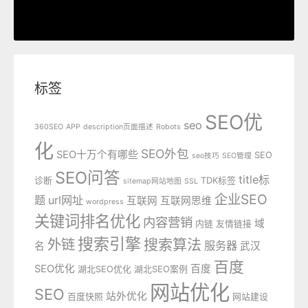
标签
SEO优
seo
360SEO
APP
description页面描述
Robots
化
SEO外包
SEO十万个有哪些
SEO
seo技巧
SEO管理
SEO问答
title标
诊断
TDK标签
sitemap网站地图
SSL
企业SEO
题
url网址
互联网
互联网思维
wordpress
关键词排名优化
内容营销
域
内链
友情链接
搜索引擎
外链
搜索算法
服务器
名
武汉
百度
SEO优化
百度
湖北SEO优化
湖北SEO案例
网站优化
SEO
站外优化
百度快照
网站建设