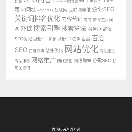
title标
诊断
TDK标签
sitemap网站地图
SSL
企业SEO
题
url网址
互联网
互联网思维
wordpress
关键词排名优化
内容营销
域
内链
友情链接
搜索引擎
外链
搜索算法
服务器
名
武汉
百度
SEO优化
百度
湖北SEO优化
湖北SEO案例
网站优化
SEO
站外优化
百度快照
网站建设
网络推广
谷歌SEO
网络蜘蛛
网站排名
网络营销
长
尾关键词
微信扫码沟通咨询