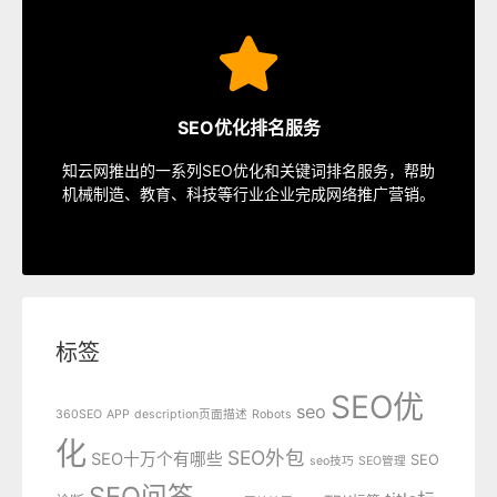
SEO服务
速排名等多种服务，从容应对各种优化需求。
SEO优化排名服务
指定关键词优化、整站优化、SEO套餐、包年优化、快
知云网推出的一系列SEO优化和关键词排名服务，帮助
SEO服务中心
机械制造、教育、科技等行业企业完成网络推广营销。
标签
SEO优
seo
360SEO
APP
description页面描述
Robots
化
SEO外包
SEO十万个有哪些
SEO
seo技巧
SEO管理
SEO问答