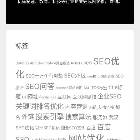
机械制造、教育、科技等行业企业完成网络推广营销。
标签
SEO优
seo
360SEO
APP
description页面描述
Robots
化
SEO外包
SEO十万个有哪些
SEO
seo技巧
SEO管理
SEO问答
title标
诊断
TDK标签
sitemap网站地图
SSL
企业SEO
题
url网址
互联网
互联网思维
wordpress
关键词排名优化
内容营销
域
内链
友情链接
搜索引擎
外链
搜索算法
服务器
名
武汉
百度
SEO优化
百度
湖北SEO优化
湖北SEO案例
网站优化
SEO