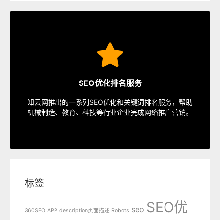
SEO服务
速排名等多种服务，从容应对各种优化需求。
SEO优化排名服务
指定关键词优化、整站优化、SEO套餐、包年优化、快
知云网推出的一系列SEO优化和关键词排名服务，帮助
SEO服务中心
机械制造、教育、科技等行业企业完成网络推广营销。
标签
SEO优
seo
360SEO
APP
description页面描述
Robots