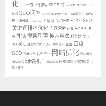
化
SEO外包
SEO十万个有哪些
SEO
seo技巧
SEO管理
SEO问答
title标
诊断
TDK标签
sitemap网站地图
SSL
企业SEO
题
url网址
互联网
互联网思维
wordpress
关键词排名优化
内容营销
域
内链
友情链接
搜索引擎
外链
搜索算法
服务器
名
武汉
百度
SEO优化
百度
湖北SEO优化
湖北SEO案例
网站优化
SEO
站外优化
百度快照
网站建设
网络推广
谷歌SEO
网络蜘蛛
网站排名
网络营销
长
尾关键词