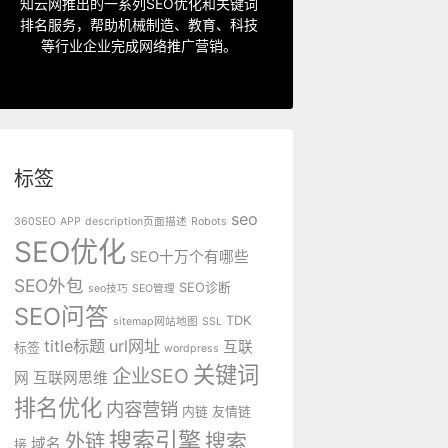
指定关键词优化、整站优化、SEO套
知云网推出的一系列SEO优化和关键词
排名服务，帮助机械制造、教育、科技
SEO服务中心
等行业企业完成网络推广营销。
标签
seo
360SEO
APP
description页面描述
Robots
SEO优化
SEO十万个有哪些
SEO外包
SEO诊断
seo技巧
SEO管理
SEO问答
TDK
sitemap网站地图
SSL
title标题
url网址
互联
标签
wordpress
关键词
企业SEO
网
互联网思维
排名优化
内容营销
内链
友情链
搜索引擎
外链
搜索
域名
接