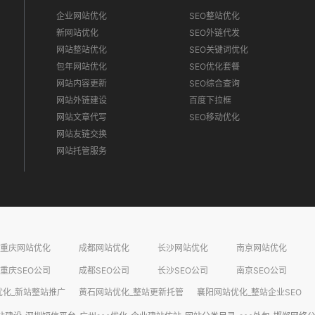
企业网站优化
SEO整站优化
新网站优化
SEO外链代发
网站整站优化
SEO关键词优化
包年网站优化
SEO优化套餐
网站内容更新
SEO综合查询
网站外链建设
百度下拉框
网站文章代写
SEO移动优化
网站友链交换
网站托管服务
重庆网站优化
成都网站优化
长沙网站优化
南京网站优化
重庆SEO公司
成都SEO公司
长沙SEO公司
南京SEO公司
化_新站整站推广​
黄石网站优化_整站更新托管​
襄阳网站优化_整站企业SEO​