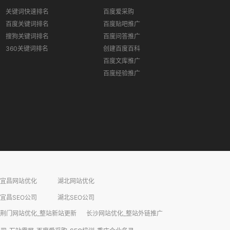
关键词快速排名
百度爱采购
百度关键词排名
百度贴吧推广
搜狗关键词排名
百度问答推广
360关键词排名
创建百度百科
百度文库推广
百度经验推广
宜昌网站优化
湖北网站优化
宜昌SEO公司
湖北SEO公司
荆门网站优化_整站新站更新
长沙网站优化_整站外链推广​