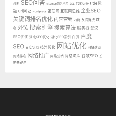
SEO问答
title标
诊断
TDK标签
sitemap网站地图
SSL
企业SEO
题
url网址
互联网
互联网思维
wordpress
关键词排名优化
内容营销
域
内链
友情链接
搜索引擎
外链
搜索算法
服务器
名
武汉
百度
SEO优化
百度
湖北SEO优化
湖北SEO案例
网站优化
SEO
站外优化
百度快照
网站建设
网络推广
谷歌SEO
网络蜘蛛
网站排名
网络营销
长
尾关键词