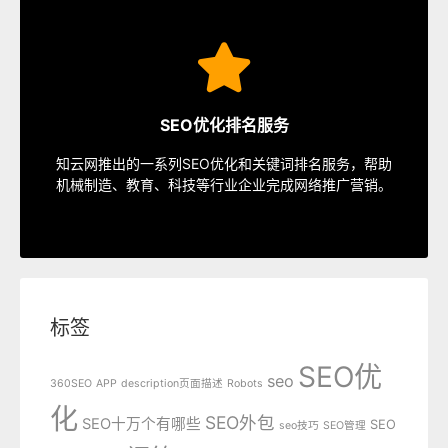
SEO服务
速排名等多种服务，从容应对各种优化需求。
SEO优化排名服务
指定关键词优化、整站优化、SEO套餐、包年优化、快
知云网推出的一系列SEO优化和关键词排名服务，帮助
SEO服务中心
机械制造、教育、科技等行业企业完成网络推广营销。
标签
SEO优
seo
360SEO
APP
description页面描述
Robots
化
SEO外包
SEO十万个有哪些
SEO
seo技巧
SEO管理