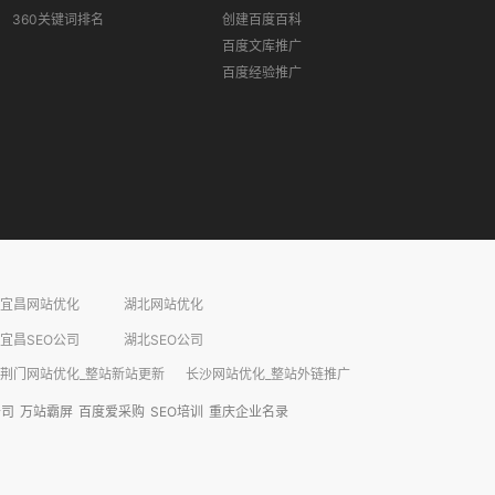
360关键词排名
创建百度百科
百度文库推广
百度经验推广
宜昌网站优化
湖北网站优化
宜昌SEO公司
湖北SEO公司
荆门网站优化_整站新站更新
长沙网站优化_整站外链推广​
公司
万站霸屏
百度爱采购
SEO培训
重庆企业名录