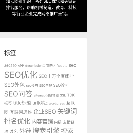
指定关键词优化、整站优化、SEO套
知云网推出的一系列SEO优化和关键词
排名服务，帮助机械制造、教育、科技
SEO服务中心
等行业企业完成网络推广营销。
标签
seo
360SEO
APP
description页面描述
Robots
SEO优化
SEO十万个有哪些
SEO外包
SEO诊断
seo技巧
SEO管理
SEO问答
TDK
sitemap网站地图
SSL
title标题
url网址
互联
标签
wordpress
关键词
企业SEO
网
互联网思维
排名优化
内容营销
内链
友情链
搜索引擎
外链
搜索
域名
接