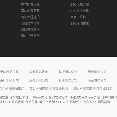
包年网站优化
SEO优化套餐
网站内容更新
SEO综合查询
网站外链建设
百度下拉框
网站文章代写
SEO移动优化
网站友链交换
网站托管服务
重庆网站优化
成都网站优化
长沙网站优化
南京网站优化
重庆SEO公司
成都SEO公司
长沙SEO公司
南京SEO公司
化_新站整站推广​
黄石网站优化_整站更新托管​
襄阳网站优化_整站企业SEO​
站建设
深圳短信平台
广州seo优化
企业建站仿站
网站分类目录
seo外包
邯郸网络
培训
SEO网站优化
网站优化
笔记本定制
SEO公司
源码论坛
整站优化
网络营销