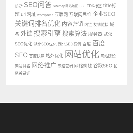
SEO问答
title标
诊断
TDK标签
sitemap网站地图
SSL
企业SEO
题
url网址
互联网
互联网思维
wordpress
关键词排名优化
内容营销
域
内链
友情链接
搜索引擎
外链
搜索算法
服务器
名
武汉
百度
SEO优化
百度
湖北SEO优化
湖北SEO案例
网站优化
SEO
站外优化
百度快照
网站建设
网络推广
谷歌SEO
网络蜘蛛
网站排名
网络营销
长
尾关键词