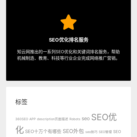
SEO服务
速排名等多种服务，从容应对各种优化需求。
SEO优化排名服务
指定关键词优化、整站优化、SEO套餐、包年优化、快
知云网推出的一系列SEO优化和关键词排名服务，帮助
SEO服务中心
机械制造、教育、科技等行业企业完成网络推广营销。
标签
SEO优
seo
360SEO
APP
description页面描述
Robots
化
SEO外包
SEO十万个有哪些
SEO
seo技巧
SEO管理