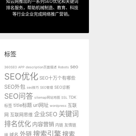
指定关键词优化、整站优化、SEO套
知云网推出的一系列SEO优化和关键词
排名服务，帮助机械制造、教育、科技
SEO服务中心
等行业企业完成网络推广营销。
标签
seo
360SEO
APP
description页面描述
Robots
SEO优化
SEO十万个有哪些
SEO外包
SEO诊断
seo技巧
SEO管理
SEO问答
TDK
sitemap网站地图
SSL
title标题
url网址
互联
标签
wordpress
关键词
企业SEO
网
互联网思维
排名优化
内容营销
内链
友情链
搜索引擎
外链
搜索
域名
接