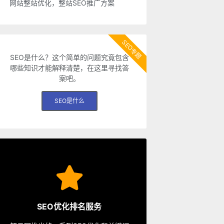
网站整站优化，整站SEO推广方案
SEO专题
SEO是什么？这个简单的问题究竟包含
哪些知识才能解释清楚，在这里寻找答
案吧。
SEO是什么
SEO服务
从容应对各种优化需求。
SEO优化排名服务
餐、包年优化、快速排名等多种服务，