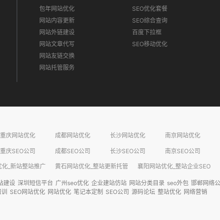
包年网站优化
SEO优化套餐
网站内容更新
SEO综合查询
网站外链建设
百度下拉框
网站文章代写
SEO移动优化
网站友链交换
网站托管服务
重庆网站优化
成都网站优化
长沙网站优化
南京网站优化
重庆SEO公司
成都SEO公司
长沙SEO公司
南京SEO公司
化_新站整站推广​
黄石网站优化_整站更新托管​
襄阳网站优化_整站企业SEO​
站建设
深圳短信平台
广州seo优化
企业建站仿站
网站分类目录
seo外包
邯郸网络
培训
SEO网站优化
网站优化
笔记本定制
SEO公司
源码论坛
整站优化
网络营销