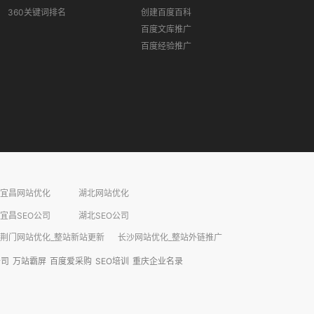
360关键词排名
创建百度百科
百度文库推广
百度经验推广
宜昌网站优化
湖北网站优化
宜昌SEO公司
湖北SEO公司
荆门网站优化_整站新站更新
长沙网站优化_整站外链推广​
公司
万站霸屏
百度爱采购
SEO培训
重庆企业名录