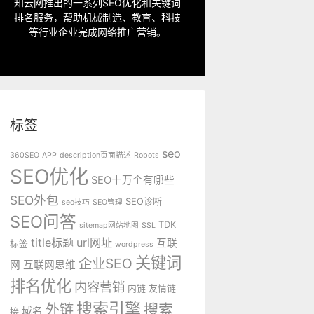
指定关键词优化、整站优化、SEO套
知云网推出的一系列SEO优化和关键词
排名服务，帮助机械制造、教育、科技
SEO服务中心
等行业企业完成网络推广营销。
标签
seo
360SEO
APP
description页面描述
Robots
SEO优化
SEO十万个有哪些
SEO外包
SEO诊断
seo技巧
SEO管理
SEO问答
TDK
sitemap网站地图
SSL
title标题
url网址
互联
标签
wordpress
关键词
企业SEO
网
互联网思维
排名优化
内容营销
内链
友情链
搜索引擎
外链
搜索
域名
接