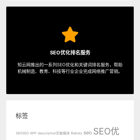
SEO服务
速排名等多种服务，从容应对各种优化需求。
SEO优化排名服务
指定关键词优化、整站优化、SEO套餐、包年优化、快
知云网推出的一系列SEO优化和关键词排名服务，帮助
SEO服务中心
机械制造、教育、科技等行业企业完成网络推广营销。
标签
SEO优
seo
360SEO
APP
description页面描述
Robots