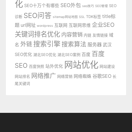
化
SEO外包
SEO十万个有哪些
SEO
seo技巧
SEO管理
SEO问答
title标
诊断
TDK标签
sitemap网站地图
SSL
企业SEO
题
url网址
互联网
互联网思维
wordpress
关键词排名优化
内容营销
域
内链
友情链接
搜索引擎
外链
搜索算法
服务器
名
武汉
百度
SEO优化
百度
湖北SEO优化
湖北SEO案例
网站优化
SEO
站外优化
百度快照
网站建设
网络推广
谷歌SEO
网络蜘蛛
网站排名
网络营销
长
尾关键词