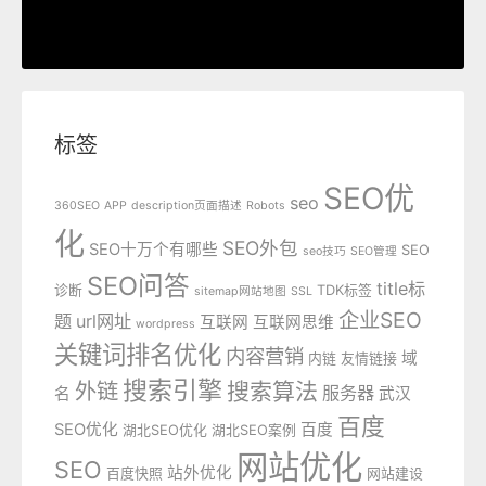
标签
SEO优
seo
360SEO
APP
description页面描述
Robots
化
SEO外包
SEO十万个有哪些
SEO
seo技巧
SEO管理
SEO问答
title标
诊断
TDK标签
sitemap网站地图
SSL
企业SEO
题
url网址
互联网
互联网思维
wordpress
关键词排名优化
内容营销
域
内链
友情链接
搜索引擎
外链
搜索算法
服务器
名
武汉
百度
SEO优化
百度
湖北SEO优化
湖北SEO案例
网站优化
SEO
站外优化
百度快照
网站建设