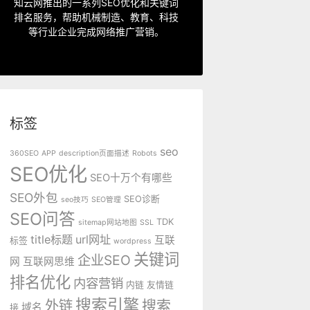
指定关键词优化、整站优化、SEO套
知云网推出的一系列SEO优化和关键词
排名服务，帮助机械制造、教育、科技
SEO服务中心
等行业企业完成网络推广营销。
标签
seo
360SEO
APP
description页面描述
Robots
SEO优化
SEO十万个有哪些
SEO外包
SEO诊断
seo技巧
SEO管理
SEO问答
TDK
sitemap网站地图
SSL
title标题
url网址
互联
标签
wordpress
关键词
企业SEO
网
互联网思维
排名优化
内容营销
内链
友情链
搜索引擎
外链
搜索
域名
接