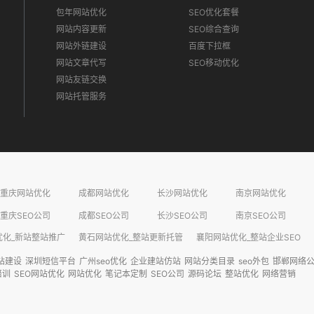
包年网站优化
SEO优化套餐
网站内容更新
SEO综合查询
网站外链建设
百度下拉框
网站文章代写
SEO移动优化
网站友链交换
网站托管服务
重庆网站优化
成都网站优化
长沙网站优化
南京网站优化
重庆SEO公司
成都SEO公司
长沙SEO公司
南京SEO公司
化_新站整站推广​
黄石网站优化_整站更新托管​
襄阳网站优化_整站企业SEO​
站建设
深圳短信平台
广州seo优化
企业建站仿站
网站分类目录
seo外包
邯郸网络
培训
SEO网站优化
网站优化
笔记本定制
SEO公司
源码论坛
整站优化
网络营销