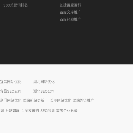
360关键词排名
创建百度百科
百度文库推广
百度经验推广
宜昌网站优化
湖北网站优化
宜昌SEO公司
湖北SEO公司
荆门网站优化_整站新站更新
长沙网站优化_整站外链推广​
公司
万站霸屏
百度爱采购
SEO培训
重庆企业名录