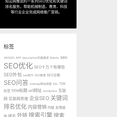
指定关键词优化、整站优化、SEO套
知云网推出的一系列SEO优化和关键词
排名服务，帮助机械制造、教育、科技
SEO服务中心
等行业企业完成网络推广营销。
标签
seo
360SEO
APP
description页面描述
Robots
SEO优化
SEO十万个有哪些
SEO外包
SEO诊断
seo技巧
SEO管理
SEO问答
TDK
sitemap网站地图
SSL
title标题
url网址
互联
标签
wordpress
关键词
企业SEO
网
互联网思维
排名优化
内容营销
内链
友情链
搜索引擎
外链
搜索
域名
接