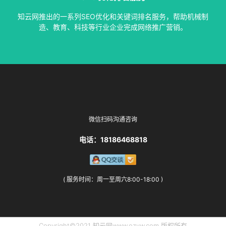
指定关键词优化、整站优化、SEO套餐、包年优化、快速排名
知云网推出的一系列SEO优化和关键词排名服务，帮助机械制
SEO服务中心
造、教育、科技等行业企业完成网络推广营销。
微信扫码沟通咨询
电话：18186468818
( 服务时间：周一至周六8:00-18:00 )
Copyright©2021 知云网www.ezyw.com 版权所有