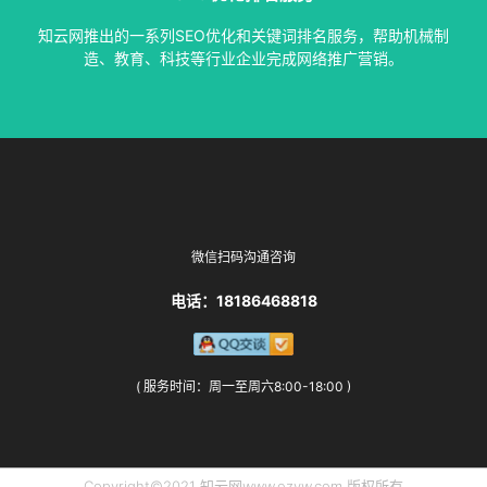
指定关键词优化、整站优化、SEO套餐、包年优化、快速排名
知云网推出的一系列SEO优化和关键词排名服务，帮助机械制
SEO服务中心
造、教育、科技等行业企业完成网络推广营销。
微信扫码沟通咨询
电话：18186468818
( 服务时间：周一至周六8:00-18:00 )
Copyright©2021 知云网www.ezyw.com 版权所有