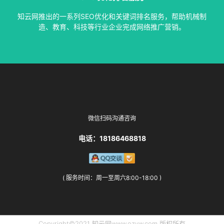
指定关键词优化、整站优化、SEO套餐、包年优化、快速排名
知云网推出的一系列SEO优化和关键词排名服务，帮助机械制
SEO服务中心
造、教育、科技等行业企业完成网络推广营销。
微信扫码沟通咨询
电话：18186468818
( 服务时间：周一至周六8:00-18:00 )
Copyright©2021 知云网www.ezyw.com 版权所有