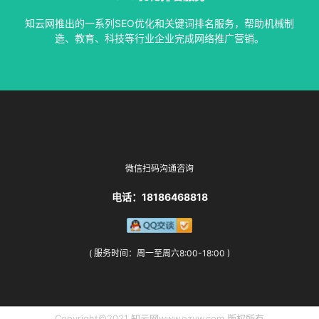
指定关键词优化、整站优化、SEO套餐、包年优化、快速排名
知云网推出的一系列SEO优化和关键词排名服务，帮助机械制
SEO服务中心
造、教育、科技等行业企业完成网络推广营销。
微信扫码沟通咨询
电话：18186468818
( 服务时间：周一至周六8:00-18:00 )
Copyright©2021 知云网www.ezyw.com 版权所有