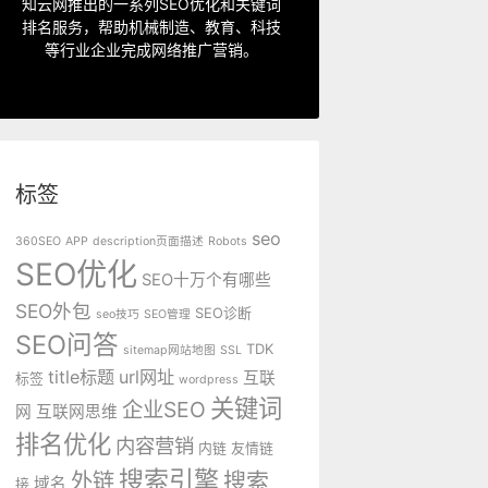
指定关键词优化、整站优化、SEO套
知云网推出的一系列SEO优化和关键词
排名服务，帮助机械制造、教育、科技
SEO服务中心
等行业企业完成网络推广营销。
标签
seo
360SEO
APP
description页面描述
Robots
SEO优化
SEO十万个有哪些
SEO外包
SEO诊断
seo技巧
SEO管理
SEO问答
TDK
sitemap网站地图
SSL
title标题
url网址
互联
标签
wordpress
关键词
企业SEO
网
互联网思维
排名优化
内容营销
内链
友情链
搜索引擎
外链
搜索
域名
接