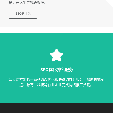
楚，在这里寻找答案吧。
SEO是什么
SEO服务
等多种服务，从容应对各种优化需求。
SEO优化排名服务
指定关键词优化、整站优化、SEO套餐、包年优化、快速排名
知云网推出的一系列SEO优化和关键词排名服务，帮助机械制
SEO服务中心
造、教育、科技等行业企业完成网络推广营销。