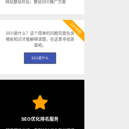
网站整站优化，整站SEO推广方案
SEO专题
SEO是什么？这个简单的问题究竟包含
哪些知识才能解释清楚，在这里寻找答
案吧。
SEO是什么
SEO服务
从容应对各种优化需求。
SEO优化排名服务
餐、包年优化、快速排名等多种服务，