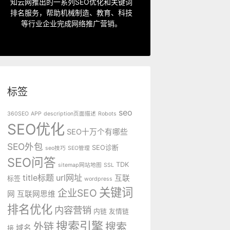
指定关键词优化、整站优化、SEO套
知云网推出的一系列SEO优化和关键词
排名服务，帮助机械制造、教育、科技
SEO服务中心
等行业企业完成网络推广营销。
标签
seo
360SEO
APP
description页面描述
Robots
SEO优化
SEO十万个有哪些
SEO外包
SEO诊断
seo技巧
SEO管理
SEO问答
TDK
sitemap网站地图
SSL
title标题
url网址
互联
标签
wordpress
关键词
企业SEO
网
互联网思维
排名优化
内容营销
内链
友情链
搜索引擎
外链
搜索
域名
接