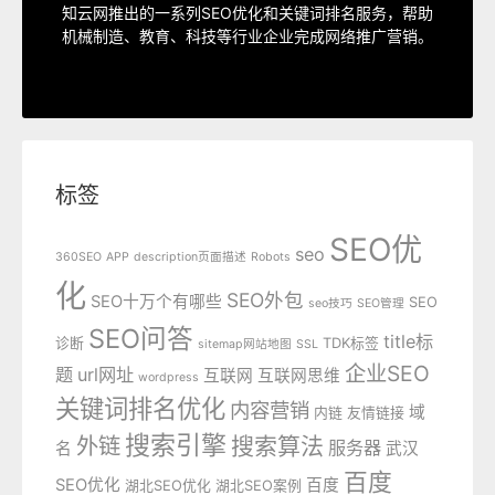
知云网推出的一系列SEO优化和关键词排名服务，帮助
SEO服务中心
机械制造、教育、科技等行业企业完成网络推广营销。
标签
SEO优
seo
360SEO
APP
description页面描述
Robots
化
SEO外包
SEO十万个有哪些
SEO
seo技巧
SEO管理
SEO问答
title标
诊断
TDK标签
sitemap网站地图
SSL
企业SEO
题
url网址
互联网
互联网思维
wordpress
关键词排名优化
内容营销
域
内链
友情链接
搜索引擎
外链
搜索算法
服务器
名
武汉
百度
SEO优化
百度
湖北SEO优化
湖北SEO案例