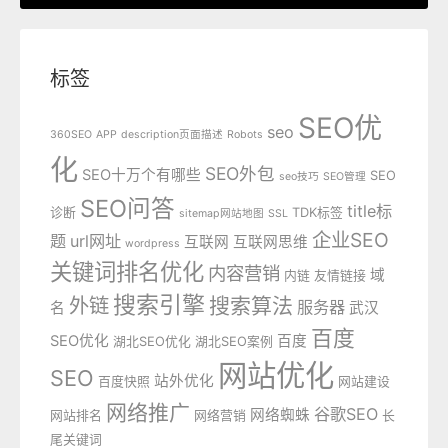
标签
SEO优
seo
360SEO
APP
description页面描述
Robots
化
SEO外包
SEO十万个有哪些
SEO
seo技巧
SEO管理
SEO问答
title标
诊断
TDK标签
sitemap网站地图
SSL
企业SEO
题
url网址
互联网
互联网思维
wordpress
关键词排名优化
内容营销
域
内链
友情链接
搜索引擎
外链
搜索算法
服务器
名
武汉
百度
SEO优化
百度
湖北SEO优化
湖北SEO案例
网站优化
SEO
站外优化
百度快照
网站建设
网络推广
谷歌SEO
网络蜘蛛
网站排名
网络营销
长
尾关键词