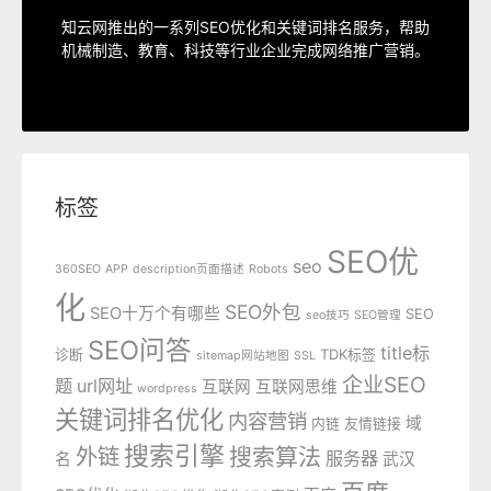
指定关键词优化、整站优化、SEO套餐、包年优化、快
知云网推出的一系列SEO优化和关键词排名服务，帮助
SEO服务中心
机械制造、教育、科技等行业企业完成网络推广营销。
标签
SEO优
seo
360SEO
APP
description页面描述
Robots
化
SEO外包
SEO十万个有哪些
SEO
seo技巧
SEO管理
SEO问答
title标
诊断
TDK标签
sitemap网站地图
SSL
企业SEO
题
url网址
互联网
互联网思维
wordpress
关键词排名优化
内容营销
域
内链
友情链接
搜索引擎
外链
搜索算法
服务器
名
武汉