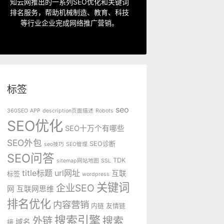
指定关键词优化、整站优化、SEO套
知云网推出的一系列SEO优化和关键词
排名服务，帮助机械制造、教育、科技
SEO服务中心
等行业企业完成网络推广营销。
标签
seo
360SEO
APP
description页面描述
Robots
SEO优化
SEO十万个有哪些
SEO外包
SEO诊断
seo技巧
SEO管理
SEO问答
TDK
sitemap网站地图
SSL
title标题
url网址
互联
标签
wordpress
关键词
企业SEO
网
互联网思维
排名优化
内容营销
内链
友情链
搜索引擎
外链
搜索
域名
接