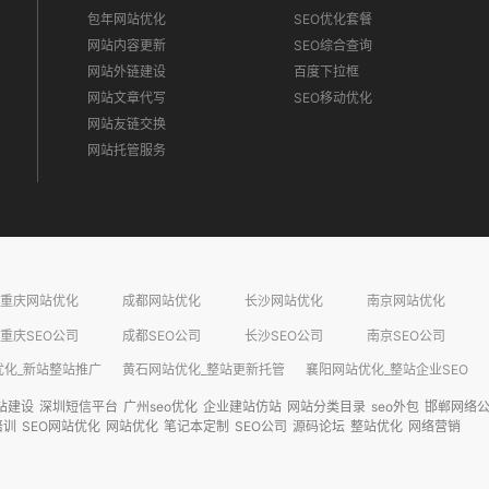
包年网站优化
SEO优化套餐
网站内容更新
SEO综合查询
网站外链建设
百度下拉框
网站文章代写
SEO移动优化
网站友链交换
网站托管服务
重庆网站优化
成都网站优化
长沙网站优化
南京网站优化
重庆SEO公司
成都SEO公司
长沙SEO公司
南京SEO公司
化_新站整站推广​
黄石网站优化_整站更新托管​
襄阳网站优化_整站企业SEO​
站建设
深圳短信平台
广州seo优化
企业建站仿站
网站分类目录
seo外包
邯郸网络
培训
SEO网站优化
网站优化
笔记本定制
SEO公司
源码论坛
整站优化
网络营销