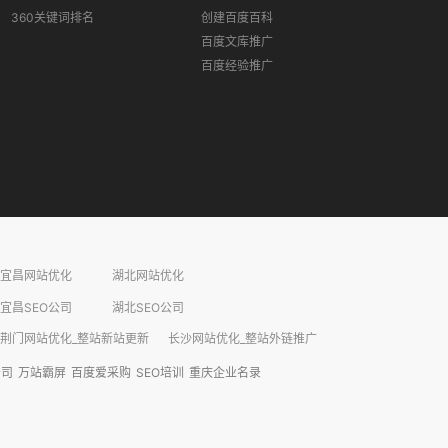
360关键词排名
创建百度百科
百度文库推广
百度经验推广
宜昌网站优化
湖北网站优化
宜昌SEO公司
湖北SEO公司
荆门网站优化_整站新站更新
长沙网站优化_整站外链推广​
公司
万站霸屏
百度爱采购
SEO培训
重庆企业名录