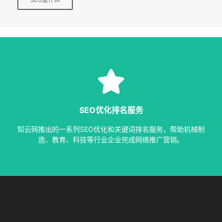
SEO服务
等多种服务，从容应对各种优化需求。
SEO优化排名服务
指定关键词优化、整站优化、SEO套餐、包年优化、快速排名
知云网推出的一系列SEO优化和关键词排名服务，帮助机械制
SEO服务中心
造、教育、科技等行业企业完成网络推广营销。